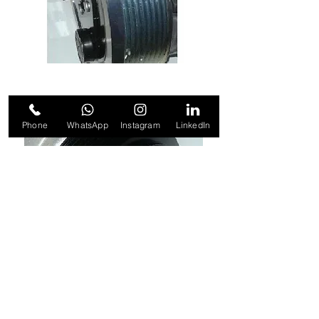
Embr. Compr. QP21 12/24V Polia 8
PK / 2A
Phone
WhatsApp
Instagram
LinkedIn
Embr. Compr. QP31 12/24V Polia 8