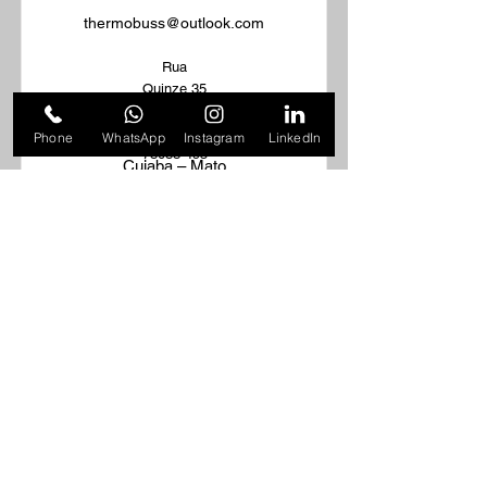
thermobuss@outlook.com
Rua
Quinze 35
e 37 |
CEP
Phone
WhatsApp
Instagram
LinkedIn
78088-495
Cuiaba – Mato
Grosso