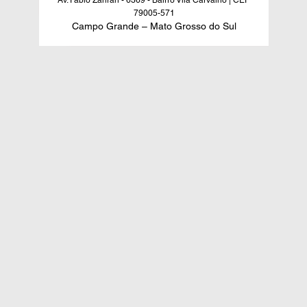
Av. Fábio Zahran - 6369 - Bairro Vila Carvalho | CEP
79005-571
Campo Grande – Mato Grosso do Sul