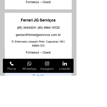
Fortaleza – Ceará
Ferrari JG Serviços
(85) 34443241
(85) 9984-19722
gestao@ferrarijgservicos.com.br
R. Enfermeiro Joaquim Pinto- Cajazeiras 160 |
60864-370
Fortaleza – Ceará
Phone
WhatsApp
Instagram
LinkedIn