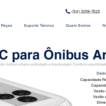
(54) 3019-7523
Peças
Suporte Técnico
Quem Somos
N
C para Ônibus Ar
do ônibus urbano articulado e biarticulado. Conforto equilibra
Dados
Capacidade Re
Capacid
Vazão 
Vazão 
Dime