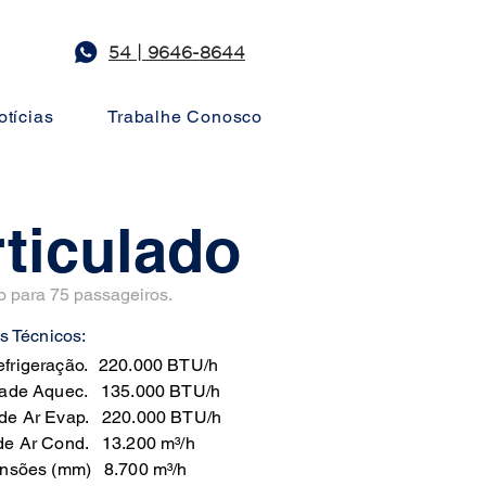
54 | 9646-8644
otícias
Trabalhe Conosco
ticulado
do para 75 passageiros.
 Técnicos:
frigeração.
220.000 BTU/h
ade Aquec.
135.000 BTU/h
de Ar Evap.
220.000 BTU/h
de Ar Cond.
13.200 m³/h
nsões (mm)
8.700 m³/h