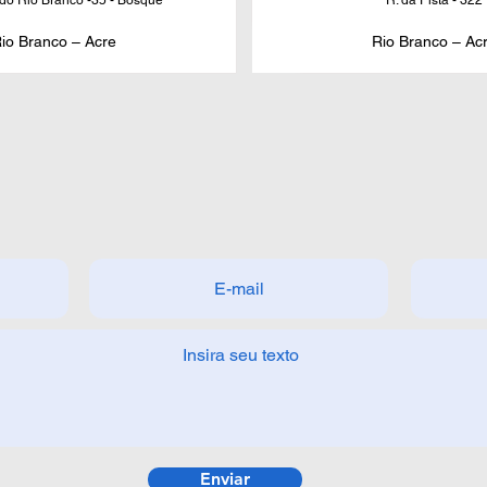
 do Rio Branco -35 - Bosque
R. da Pista - 322
io Branco – Acre
Rio Branco – Ac
Enviar