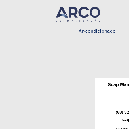
Ar-condicionado
Scap Mani
(68) 3
sca