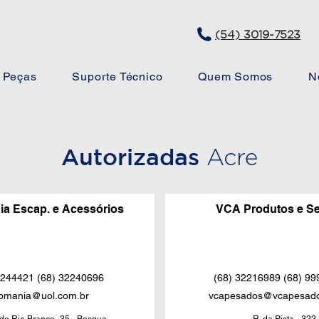
(54) 3019-7523
Peças
Suporte Técnico
Quem Somos
N
Autorizadas
Acre
a Escap. e Acessórios
VCA Produtos e Se
2244421 (68) 32240696
(68) 32216989 (68) 9
pmania@uol.com.br
vcapesados@vcapesado