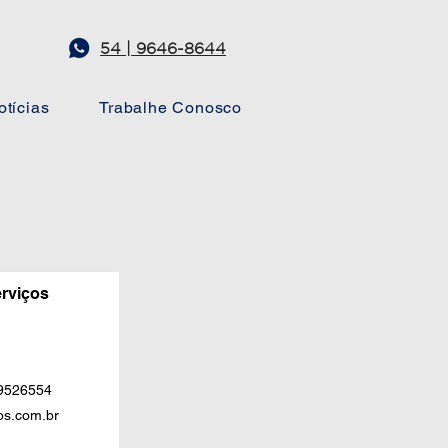
54 | 9646-8644
otícias
Trabalhe Conosco
rviços
99526554
s.com.br